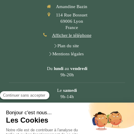
Amandine Bazin
114 Rue Bossuet
69006
Lyon
France
Afficher le téléphone
Plan du site
Mentions légales
Du
lundi
au
vendredi
9h-20h
Le
samedi
9h-14h
Le cabinet est facilement accessible aux habitants Rhône (69)
:
Lyon, Centre ville, Presqu'île, Vaulx-en-Velin, Caluire-et-Cuire,
Bron, Sathonay-Camp, Rillieux-la-Pape, Saint-Cyr-au-Mont-d'Or,
Chassieu. Le cabinet est en centre ville, presqu'île accessible en