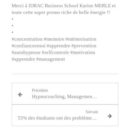
Merci à IDRAC Business School Karine MERLE et
toute cette super promo riche de belle énergie !!
•
•
•
#concentration #memoire #mémorisation
#confianceensoi #apprendre #prevention
#autohypnose #selfcontrole #motivation
#apprendre #management
Précédent
Hypnocoaching, Management & santé au travail
Suivant
55% des étudiants ont des problèmes de sommeil liés au stress.